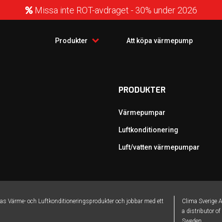
Missa inte ROT-avdraget - 30% under 2026
Produkter
Att köpa värmepump
PRODUKTER
Värmepumpar
Luftkonditionering
Luft/vatten värmepumpar
bas Värme- och Luftkonditioneringsprodukter och jobbar med ett
Clima Sverige A
a distributor o
Sweden