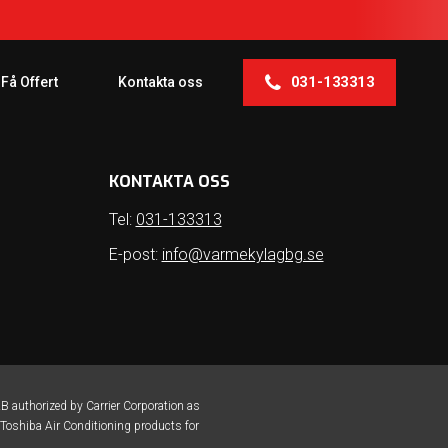
031-133313
Få Offert
Kontakta oss
KONTAKTA OSS
Tel:
031-133313
E-post:
info@varmekylagbg.se
B authorized by Carrier Corporation as
f Toshiba Air Conditioning products for